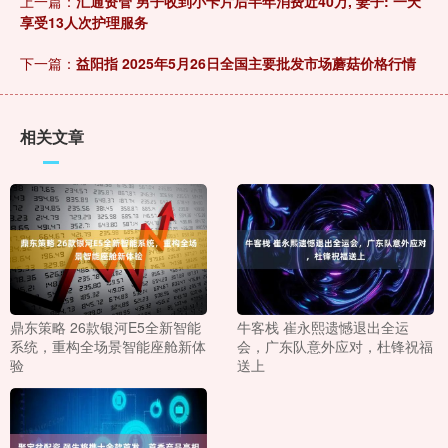
上一篇：
汇通资管 男子收到小卡片后半年消费近40万, 妻子: 一天
享受13人次护理服务
下一篇：
益阳指 2025年5月26日全国主要批发市场蘑菇价格行情
相关文章
鼎东策略 26款银河E5全新智能
牛客栈 崔永熙遗憾退出全运
系统，重构全场景智能座舱新体
会，广东队意外应对，杜锋祝福
验
送上