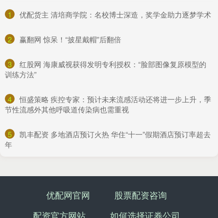
1
​优配货主 清培商学院：名校博士深造，奖学金助力逐梦学术
2
​赢翻网 惊呆！“披星戴帽”后翻倍
3
​红股网 海康威视获得发明专利授权：“脸部图像复原模型的
训练方法”
4
​恒盛策略 疾控专家：预计未来流感活动还将进一步上升，季
节性流感外其他呼吸道传染病也需重视
5
​凯丰配资 多地酒店预订火热 华住“十一”假期酒店预订率超去
年
优配网官网
股票配资咨询
配资官方网站
如何选择证券公司