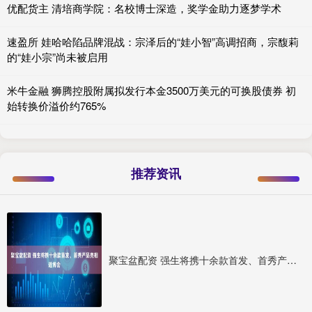
优配货主 清培商学院：名校博士深造，奖学金助力逐梦学术
速盈所 娃哈哈陷品牌混战：宗泽后的“娃小智”高调招商，宗馥莉
的“娃小宗”尚未被启用
米牛金融 狮腾控股附属拟发行本金3500万美元的可换股债券 初
始转换价溢价约765%
推荐资讯
聚宝盆配资 强生将携十余款首发、首秀产品亮相进博会