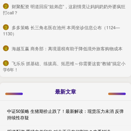
2
​财聚配资 明道回应“姐弟恋”，这剧情竟让妈妈奶奶外婆疯狂
打call？
3
​多多策略 长三角名医在池州 本周坐诊信息公布（1124—
1130）
4
​海越互赢 商务部：离境退税有助于降低境外旅客购物成本
5
​飞乐乐 抓基础、练拔高、拓思维～你需要这套“教辅”搞定小
学6年！
最新文章
中证50策略 生猪期价止跌了！最新解读：现货压力未消 反弹
持续性存疑