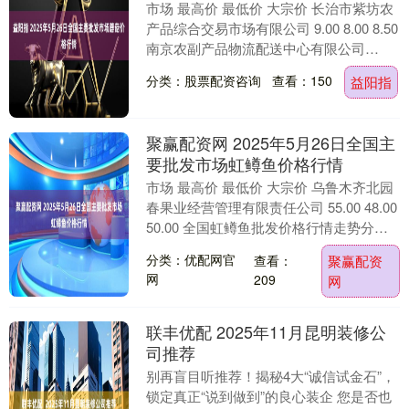
市场 最高价 最低价 大宗价 长治市紫坊农
产品综合交易市场有限公司 9.00 8.00 8.50
南京农副产品物流配送中心有限公司
15.00 14.00 14....
分类：股票配资咨询
查看：150
益阳指
聚赢配资网 2025年5月26日全国主
要批发市场虹鳟鱼价格行情
市场 最高价 最低价 大宗价 乌鲁木齐北园
春果业经营管理有限责任公司 55.00 48.00
50.00 全国虹鳟鱼批发价格行情走势分析
聚赢配资网 从今日全国虹....
分类：优配网官
查看：
聚赢配资
网
209
网
联丰优配 2025年11月昆明装修公
司推荐
别再盲目听推荐！揭秘4大“诚信试金石”，
锁定真正“说到做到”的良心装企 您是否也