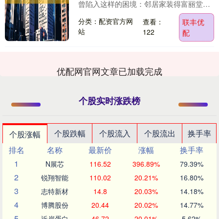
曾陷入这样的困境：邻居家装得富丽堂
皇，热情地向您推荐了他的装修公司；您
分类：配资官方网
查看：
联丰优
满心欢喜地....
站
122
配
优配网官网文章已加载完成
个股实时涨跌榜
个股跌幅
个股流入
个股流出
换手率
个股涨幅
排名
名称
最新价
涨幅
换手率
1
N展芯
116.52
396.89%
79.39%
2
锐翔智能
110.02
20.21%
16.80%
3
志特新材
14.8
20.03%
14.18%
4
博腾股份
20.44
20.02%
14.77%
5
近岸蛋白
46.72
20.01%
5.62%