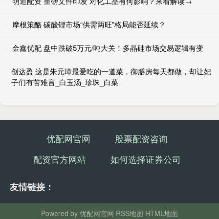
明道配资 重磅文件印发 对化工品有何影响？来看解读→
摩根策酪 碳酸锂市场“供需两旺”格局能否延续？
金鑫优配 盘中跌破5万元/吨大关！多晶硅市场交易逻辑有变
创达盈 这是朱元璋最爱吃的一道菜，御膳房每天都做，却让妃
子们有苦难言_白玉汤_珍珠_白菜
优配网官网
股票配资咨询
配资官方网站
如何选择证券公司
友情链接：
Powered by
优配网官网
RSS地图
HTML地图