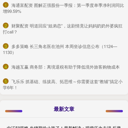
1
​海通富配资 图解正强股份一季报：第一季度单季净利润同比
增99.59%
2
​财聚配资 明道回应“姐弟恋”，这剧情竟让妈妈奶奶外婆疯狂
打call？
3
​多多策略 长三角名医在池州 本周坐诊信息公布（1124—
1130）
4
​海越互赢 商务部：离境退税有助于降低境外旅客购物成本
5
​飞乐乐 抓基础、练拔高、拓思维～你需要这套“教辅”搞定小
学6年！
最新文章
中证50策略 生猪期价止跌了！最新解读：现货压力未消 反弹