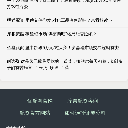
持续性存疑
明道配资 重磅文件印发 对化工品有何影响？来看解读→
摩根策酪 碳酸锂市场“供需两旺”格局能否延续？
金鑫优配 盘中跌破5万元/吨大关！多晶硅市场交易逻辑有变
创达盈 这是朱元璋最爱吃的一道菜，御膳房每天都做，却让妃
子们有苦难言_白玉汤_珍珠_白菜
优配网官网
股票配资咨询
配资官方网站
如何选择证券公司